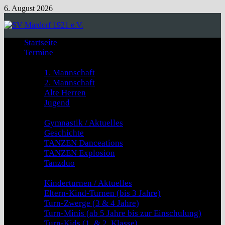
Zum
6. August 2026
Inhalt
springen
Startseite
Termine
Fussball
1. Mannschaft
2. Mannschaft
Alte Herren
Jugend
GYMNASTIK & TANZEN
Gymnastik / Aktuelles
Geschichte
TANZEN Danceations
TANZEN Explosion
Tanzduo
Kinderturnen
Kinderturnen / Aktuelles
Eltern-Kind-Turnen (bis 3 Jahre)
Turn-Zwerge (3 & 4 Jahre)
Turn-Minis (ab 5 Jahre bis zur Einschulung)
Turn-Kids (1. & 2. Klasse)