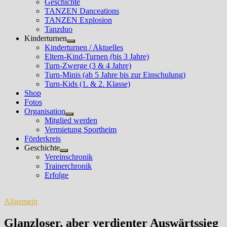
Geschichte
TANZEN Danceations
TANZEN Explosion
Tanzduo
Kinderturnen
Untermenü
Kinderturnen / Aktuelles
anzeigen
Eltern-Kind-Turnen (bis 3 Jahre)
Turn-Zwerge (3 & 4 Jahre)
Turn-Minis (ab 5 Jahre bis zur Einschulung)
Turn-Kids (1. & 2. Klasse)
Shop
Fotos
Organisation
Untermenü
Mitglied werden
anzeigen
Vermietung Sportheim
Förderkreis
Geschichte
Untermenü
Vereinschronik
anzeigen
Trainerchronik
Erfolge
Allgemein
Glanzloser, aber verdienter Auswärtssieg