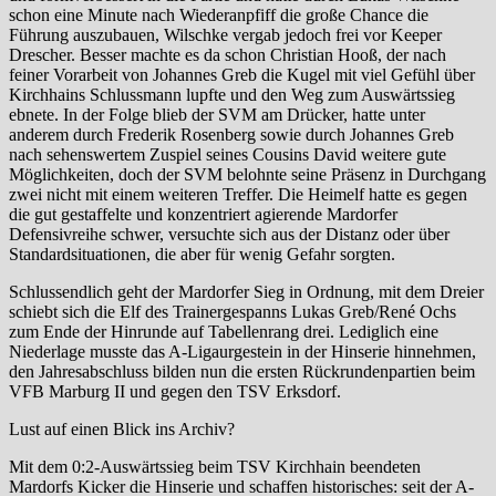
schon eine Minute nach Wiederanpfiff die große Chance die
Führung auszubauen, Wilschke vergab jedoch frei vor Keeper
Drescher. Besser machte es da schon Christian Hooß, der nach
feiner Vorarbeit von Johannes Greb die Kugel mit viel Gefühl über
Kirchhains Schlussmann lupfte und den Weg zum Auswärtssieg
ebnete. In der Folge blieb der SVM am Drücker, hatte unter
anderem durch Frederik Rosenberg sowie durch Johannes Greb
nach sehenswertem Zuspiel seines Cousins David weitere gute
Möglichkeiten, doch der SVM belohnte seine Präsenz in Durchgang
zwei nicht mit einem weiteren Treffer. Die Heimelf hatte es gegen
die gut gestaffelte und konzentriert agierende Mardorfer
Defensivreihe schwer, versuchte sich aus der Distanz oder über
Standardsituationen, die aber für wenig Gefahr sorgten.
Schlussendlich geht der Mardorfer Sieg in Ordnung, mit dem Dreier
schiebt sich die Elf des Trainergespanns Lukas Greb/René Ochs
zum Ende der Hinrunde auf Tabellenrang drei. Lediglich eine
Niederlage musste das A-Ligaurgestein in der Hinserie hinnehmen,
den Jahresabschluss bilden nun die ersten Rückrundenpartien beim
VFB Marburg II und gegen den TSV Erksdorf.
Lust auf einen Blick ins Archiv?
Mit dem 0:2-Auswärtssieg beim TSV Kirchhain beendeten
Mardorfs Kicker die Hinserie und schaffen historisches: seit der A-