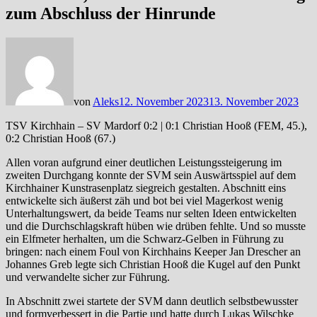
zum Abschluss der Hinrunde
von
Aleks
12. November 2023
13. November 2023
TSV Kirchhain – SV Mardorf 0:2 | 0:1 Christian Hooß (FEM, 45.),
0:2 Christian Hooß (67.)
Allen voran aufgrund einer deutlichen Leistungssteigerung im
zweiten Durchgang konnte der SVM sein Auswärtsspiel auf dem
Kirchhainer Kunstrasenplatz siegreich gestalten. Abschnitt eins
entwickelte sich äußerst zäh und bot bei viel Magerkost wenig
Unterhaltungswert, da beide Teams nur selten Ideen entwickelten
und die Durchschlagskraft hüben wie drüben fehlte. Und so musste
ein Elfmeter herhalten, um die Schwarz-Gelben in Führung zu
bringen: nach einem Foul von Kirchhains Keeper Jan Drescher an
Johannes Greb legte sich Christian Hooß die Kugel auf den Punkt
und verwandelte sicher zur Führung.
In Abschnitt zwei startete der SVM dann deutlich selbstbewusster
und formverbessert in die Partie und hatte durch Lukas Wilschke