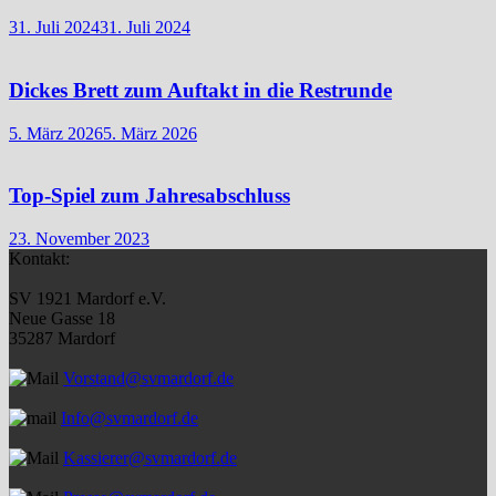
31. Juli 2024
31. Juli 2024
Dickes Brett zum Auftakt in die Restrunde
5. März 2026
5. März 2026
Top-Spiel zum Jahresabschluss
23. November 2023
Kontakt:
SV 1921 Mardorf e.V.
Neue Gasse 18
35287 Mardorf
Vorstand@svmardorf.de
Info@svmardorf.de
Kassierer@svmardorf.de