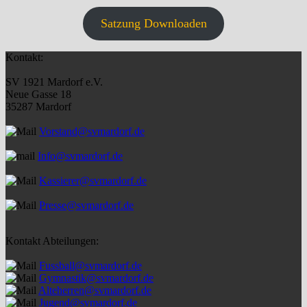
Satzung Downloaden
Kontakt:
SV 1921 Mardorf e.V.
Neue Gasse 18
35287 Mardorf
Vorstand@svmardorf.de
Info@svmardorf.de
Kassierer@svmardorf.de
Presse@svmardorf.de
Kontakt Abteilungen:
Fussball@svmardorf.de
Gymnastik@svmardorf.de
Alteherren@svmardorf.de
Jugend@svmardorf.de