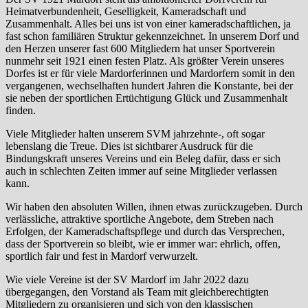
Heimatverbundenheit, Geselligkeit, Kameradschaft und
Zusammenhalt. Alles bei uns ist von einer kameradschaftlichen, ja
fast schon familiären Struktur gekennzeichnet. In unserem Dorf und
den Herzen unserer fast 600 Mitgliedern hat unser Sportverein
nunmehr seit 1921 einen festen Platz. Als größter Verein unseres
Dorfes ist er für viele Mardorferinnen und Mardorfern somit in den
vergangenen, wechselhaften hundert Jahren die Konstante, bei der
sie neben der sportlichen Ertüchtigung Glück und Zusammenhalt
finden.
Viele Mitglieder halten unserem SVM jahrzehnte-, oft sogar
lebenslang die Treue. Dies ist sichtbarer Ausdruck für die
Bindungskraft unseres Vereins und ein Beleg dafür, dass er sich
auch in schlechten Zeiten immer auf seine Mitglieder verlassen
kann.
Wir haben den absoluten Willen, ihnen etwas zurückzugeben. Durch
verlässliche, attraktive sportliche Angebote, dem Streben nach
Erfolgen, der Kameradschaftspflege und durch das Versprechen,
dass der Sportverein so bleibt, wie er immer war: ehrlich, offen,
sportlich fair und fest in Mardorf verwurzelt.
Wie viele Vereine ist der SV Mardorf im Jahr 2022 dazu
übergegangen, den Vorstand als Team mit gleichberechtigten
Mitgliedern zu organisieren und sich von den klassischen