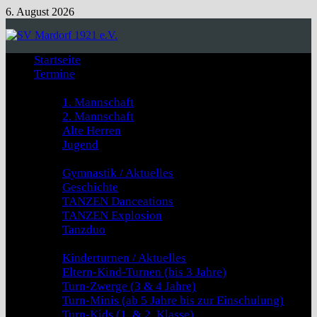
Zum
6. August 2026
Inhalt
springen
Startseite
Termine
Fussball
1. Mannschaft
2. Mannschaft
Alte Herren
Jugend
GYMNASTIK & TANZEN
Gymnastik / Aktuelles
Geschichte
TANZEN Danceations
TANZEN Explosion
Tanzduo
Kinderturnen
Kinderturnen / Aktuelles
Eltern-Kind-Turnen (bis 3 Jahre)
Turn-Zwerge (3 & 4 Jahre)
Turn-Minis (ab 5 Jahre bis zur Einschulung)
Turn-Kids (1. & 2. Klasse)