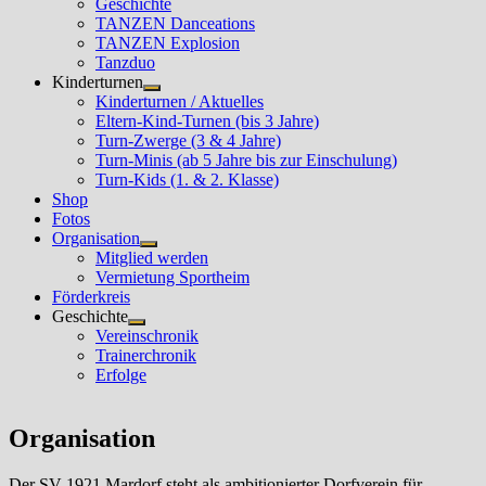
Geschichte
TANZEN Danceations
TANZEN Explosion
Tanzduo
Kinderturnen
Untermenü
Kinderturnen / Aktuelles
anzeigen
Eltern-Kind-Turnen (bis 3 Jahre)
Turn-Zwerge (3 & 4 Jahre)
Turn-Minis (ab 5 Jahre bis zur Einschulung)
Turn-Kids (1. & 2. Klasse)
Shop
Fotos
Organisation
Untermenü
Mitglied werden
anzeigen
Vermietung Sportheim
Förderkreis
Geschichte
Untermenü
Vereinschronik
anzeigen
Trainerchronik
Erfolge
Organisation
Der SV 1921 Mardorf steht als ambitionierter Dorfverein für