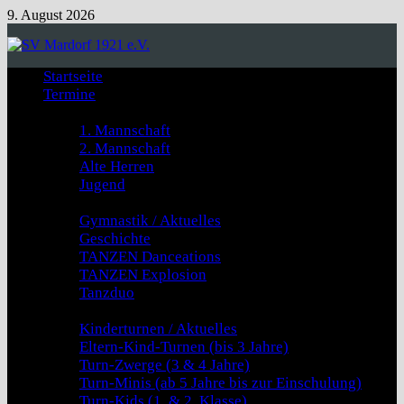
Zum
9. August 2026
Inhalt
springen
Startseite
Termine
Fussball
1. Mannschaft
2. Mannschaft
Alte Herren
Jugend
GYMNASTIK & TANZEN
Gymnastik / Aktuelles
Geschichte
TANZEN Danceations
TANZEN Explosion
Tanzduo
Kinderturnen
Kinderturnen / Aktuelles
Eltern-Kind-Turnen (bis 3 Jahre)
Turn-Zwerge (3 & 4 Jahre)
Turn-Minis (ab 5 Jahre bis zur Einschulung)
Turn-Kids (1. & 2. Klasse)