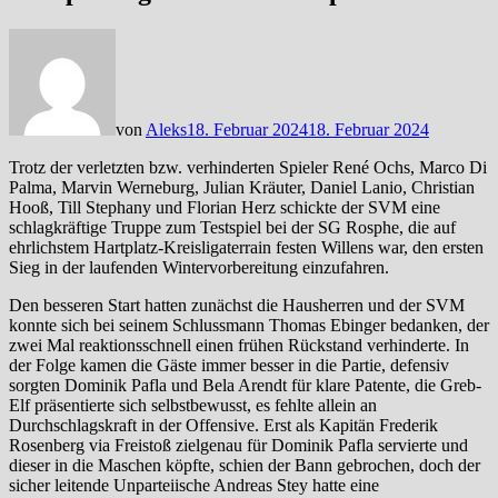
von
Aleks
18. Februar 2024
18. Februar 2024
Trotz der verletzten bzw. verhinderten Spieler René Ochs, Marco Di
Palma, Marvin Werneburg, Julian Kräuter, Daniel Lanio, Christian
Hooß, Till Stephany und Florian Herz schickte der SVM eine
schlagkräftige Truppe zum Testspiel bei der SG Rosphe, die auf
ehrlichstem Hartplatz-Kreisligaterrain festen Willens war, den ersten
Sieg in der laufenden Wintervorbereitung einzufahren.
Den besseren Start hatten zunächst die Hausherren und der SVM
konnte sich bei seinem Schlussmann Thomas Ebinger bedanken, der
zwei Mal reaktionsschnell einen frühen Rückstand verhinderte. In
der Folge kamen die Gäste immer besser in die Partie, defensiv
sorgten Dominik Pafla und Bela Arendt für klare Patente, die Greb-
Elf präsentierte sich selbstbewusst, es fehlte allein an
Durchschlagskraft in der Offensive. Erst als Kapitän Frederik
Rosenberg via Freistoß zielgenau für Dominik Pafla servierte und
dieser in die Maschen köpfte, schien der Bann gebrochen, doch der
sicher leitende Unparteiische Andreas Stey hatte eine