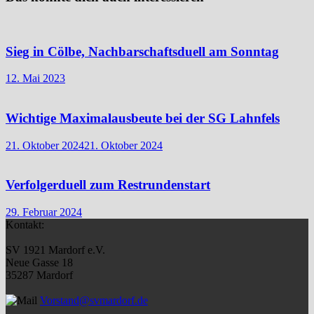
Sieg in Cölbe, Nachbarschaftsduell am Sonntag
12. Mai 2023
Wichtige Maximalausbeute bei der SG Lahnfels
21. Oktober 2024
21. Oktober 2024
Verfolgerduell zum Restrundenstart
29. Februar 2024
Kontakt:
SV 1921 Mardorf e.V.
Neue Gasse 18
35287 Mardorf
Vorstand@svmardorf.de