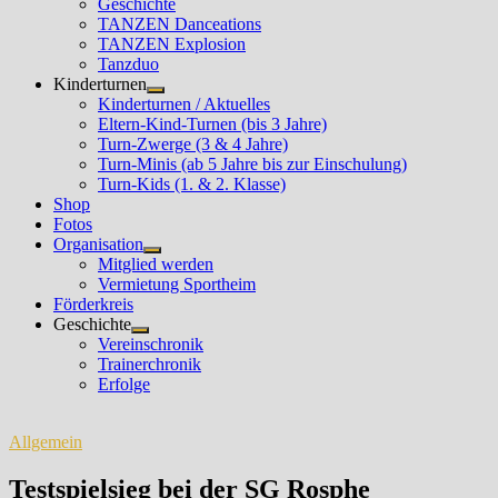
Geschichte
TANZEN Danceations
TANZEN Explosion
Tanzduo
Kinderturnen
Untermenü
Kinderturnen / Aktuelles
anzeigen
Eltern-Kind-Turnen (bis 3 Jahre)
Turn-Zwerge (3 & 4 Jahre)
Turn-Minis (ab 5 Jahre bis zur Einschulung)
Turn-Kids (1. & 2. Klasse)
Shop
Fotos
Organisation
Untermenü
Mitglied werden
anzeigen
Vermietung Sportheim
Förderkreis
Geschichte
Untermenü
Vereinschronik
anzeigen
Trainerchronik
Erfolge
Allgemein
Testspielsieg bei der SG Rosphe