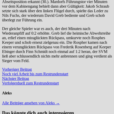
Abseitsposition erkannt (30.). Mardorfs Führungstor vier Minuten
vor dem Kabinengang behielt dann aber Gültigkeit: Jakob Schraub
setzte sich stark über den linken Flügel durch, spielte das Leder zu
Nils Fuchs, der wiederum David Greb bediente und Greb schob
überlegt zur Führung ein.
Der gleiche Spieler war es auch, der drei Minuten nach
Wiederanpfiff auf 0:2 erhöhte. Greb lief die heimische Abwehrreihe
an, erlief einen missglückten Rückpass, umkurvte noch Rosphes
Keeper und schob erneut zielgenau ein. Die Rospher kamen nach
einem verunglückten Rückpass von Frederik Rosenberg auf Keeper
Ebinger durch Finn Schmidt noch einmal auf 1:2 heran, der SVM
ließ aber schlussendlich nichts mehr anbrennen und ging verdient als
Sieger vom Feld.
Beitragsnavigation
Vorheriger
Vorheriger Beitrag
Beitrag:
Noch viel Arbeit bis zum Restrundenstart
Nächster
Nächster Beitrag
Beitrag:
Verfolgerduell zum Restrundenstart
Aleks
Alle Beiträge ansehen von Aleks →
Das könnte dich auch interessieren