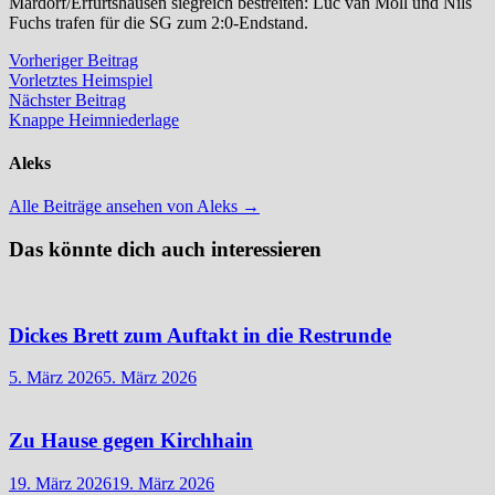
Mardorf/Erfurtshausen siegreich bestreiten: Luc van Moll und Nils
Fuchs trafen für die SG zum 2:0-Endstand.
Beitragsnavigation
Vorheriger
Vorheriger Beitrag
Beitrag:
Vorletztes Heimspiel
Nächster
Nächster Beitrag
Beitrag:
Knappe Heimniederlage
Aleks
Alle Beiträge ansehen von Aleks →
Das könnte dich auch interessieren
Dickes Brett zum Auftakt in die Restrunde
5. März 2026
5. März 2026
Zu Hause gegen Kirchhain
19. März 2026
19. März 2026