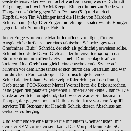
Gäste defensiv aber weiter höchst wachsam sein, was der Schmidt-
Elf gelang, auch weil SVM-Keeper Ebinger immer zur Stelle war.
Ebinger entschärfte gegen Marc Potthast (51.) und auch ein
Kopfball von Tim Waldinger fand die Hände von Mardorfs
Schlussmann (60.). Drei Zeigerumdrehungen später wehrte Ebinger
gegen Jannik Schmidt per Fuß ab.
In der Folge wurden die Mardorfer offensiv mutiger, für den
Ausgleich bedurfte es aber eines taktischen Schachzuges von
Cheftrainer „Bubi“ Schmidt, der sich als goldrichtig erweisen sollte.
Schmidt beorderte David Greb aus der Innenverteidigung in das
Sturmzentrum, um offensiv etwas mehr Durchschlagskraft zu
kreieren. Und Greb hatte gleich eine entscheidende Szene: acht
Minuten vor dem Ende tankte er sich durch den Strafraum und war
nur durch ein Foul zu stoppen. Der umsichtige leitende
Schiedsrichter Johann Sander zeigte folgerichtig auf den Punkt,
Greb trat an, FCO-Keeper Marcel Weitzel hatte die Ecke gerochen,
hatte gegen den platziert getretenen Elfmeter aber keine Chance. Die
Gäste antworteten umgehend, doch wieder war es Schlussmann
Ebinger, der gegen Christian Ruth parierte. Kurz vor dem Abpfiff
servierte Till Stephany für Hendrik Schick, dessen Abschluss am
Gehäuse vorbeiging.
Und somit endete eine faire Partie mit einem Unentschieden, mit
dem der SVM zufrieden sein kann. Das Vorspiel konnte die SG