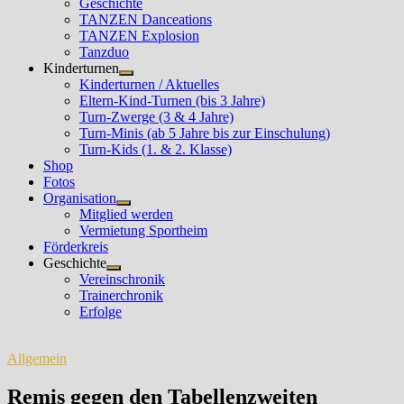
Geschichte
TANZEN Danceations
TANZEN Explosion
Tanzduo
Kinderturnen
Untermenü
Kinderturnen / Aktuelles
anzeigen
Eltern-Kind-Turnen (bis 3 Jahre)
Turn-Zwerge (3 & 4 Jahre)
Turn-Minis (ab 5 Jahre bis zur Einschulung)
Turn-Kids (1. & 2. Klasse)
Shop
Fotos
Organisation
Untermenü
Mitglied werden
anzeigen
Vermietung Sportheim
Förderkreis
Geschichte
Untermenü
Vereinschronik
anzeigen
Trainerchronik
Erfolge
Allgemein
Remis gegen den Tabellenzweiten