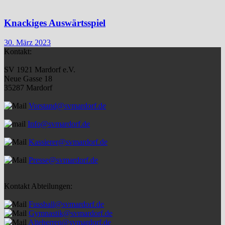
Knackiges Auswärtsspiel
30. März 2023
Kontakt:
SV 1921 Mardorf e.V.
Neue Gasse 18
35287 Mardorf
Vorstand@svmardorf.de
Info@svmardorf.de
Kassierer@svmardorf.de
Presse@svmardorf.de
Kontakt Abteilungen:
Fussball@svmardorf.de
Gymnastik@svmardorf.de
Alteherren@svmardorf.de