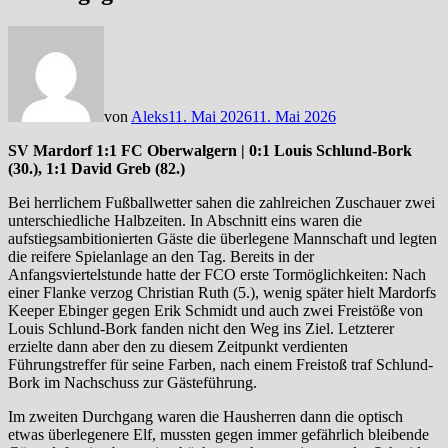
von
Aleks
11. Mai 2026
11. Mai 2026
SV Mardorf 1:1 FC Oberwalgern | 0:1 Louis Schlund-Bork
(30.), 1:1 David Greb (82.)
Bei herrlichem Fußballwetter sahen die zahlreichen Zuschauer zwei
unterschiedliche Halbzeiten. In Abschnitt eins waren die
aufstiegsambitionierten Gäste die überlegene Mannschaft und legten
die reifere Spielanlage an den Tag. Bereits in der
Anfangsviertelstunde hatte der FCO erste Tormöglichkeiten: Nach
einer Flanke verzog Christian Ruth (5.), wenig später hielt Mardorfs
Keeper Ebinger gegen Erik Schmidt und auch zwei Freistöße von
Louis Schlund-Bork fanden nicht den Weg ins Ziel. Letzterer
erzielte dann aber den zu diesem Zeitpunkt verdienten
Führungstreffer für seine Farben, nach einem Freistoß traf Schlund-
Bork im Nachschuss zur Gästeführung.
Im zweiten Durchgang waren die Hausherren dann die optisch
etwas überlegenere Elf, mussten gegen immer gefährlich bleibende