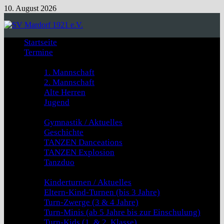
Zum
10. August 2026
Inhalt
springen
Startseite
Termine
Fussball
1. Mannschaft
2. Mannschaft
Alte Herren
Jugend
GYMNASTIK & TANZEN
Gymnastik / Aktuelles
Geschichte
TANZEN Danceations
TANZEN Explosion
Tanzduo
Kinderturnen
Kinderturnen / Aktuelles
Eltern-Kind-Turnen (bis 3 Jahre)
Turn-Zwerge (3 & 4 Jahre)
Turn-Minis (ab 5 Jahre bis zur Einschulung)
Turn-Kids (1. & 2. Klasse)