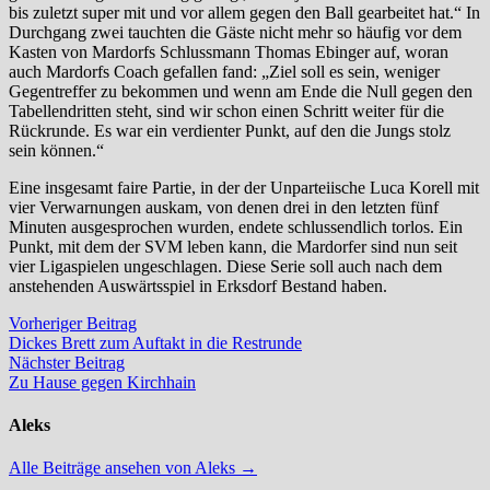
bis zuletzt super mit und vor allem gegen den Ball gearbeitet hat.“ In
Durchgang zwei tauchten die Gäste nicht mehr so häufig vor dem
Kasten von Mardorfs Schlussmann Thomas Ebinger auf, woran
auch Mardorfs Coach gefallen fand: „Ziel soll es sein, weniger
Gegentreffer zu bekommen und wenn am Ende die Null gegen den
Tabellendritten steht, sind wir schon einen Schritt weiter für die
Rückrunde. Es war ein verdienter Punkt, auf den die Jungs stolz
sein können.“
Eine insgesamt faire Partie, in der der Unparteiische Luca Korell mit
vier Verwarnungen auskam, von denen drei in den letzten fünf
Minuten ausgesprochen wurden, endete schlussendlich torlos. Ein
Punkt, mit dem der SVM leben kann, die Mardorfer sind nun seit
vier Ligaspielen ungeschlagen. Diese Serie soll auch nach dem
anstehenden Auswärtsspiel in Erksdorf Bestand haben.
Beitragsnavigation
Vorheriger
Vorheriger Beitrag
Beitrag:
Dickes Brett zum Auftakt in die Restrunde
Nächster
Nächster Beitrag
Beitrag:
Zu Hause gegen Kirchhain
Aleks
Alle Beiträge ansehen von Aleks →