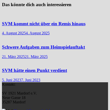
Das könnte dich auch interessieren
SVM kommt nicht über ein Remis hinaus
4. August 2025
4. August 2025
Schwere Aufgaben zum Heimspielauftakt
21. März 2025
21. März 2025
SVM hätte einen Punkt verdient
5. Juni 2023
7. Juni 2023
Kontakt:
SV 1921 Mardorf e.V.
Neue Gasse 18
35287 Mardorf