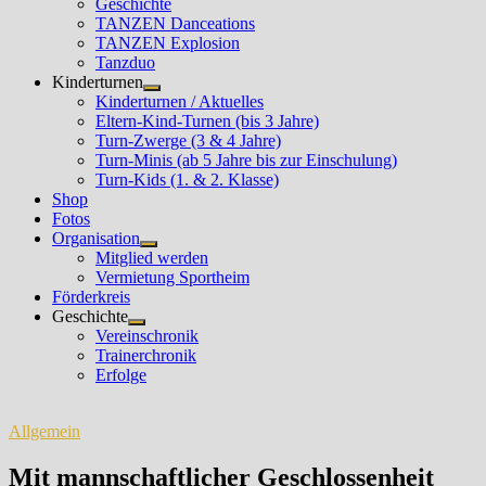
Geschichte
TANZEN Danceations
TANZEN Explosion
Tanzduo
Kinderturnen
Untermenü
Kinderturnen / Aktuelles
anzeigen
Eltern-Kind-Turnen (bis 3 Jahre)
Turn-Zwerge (3 & 4 Jahre)
Turn-Minis (ab 5 Jahre bis zur Einschulung)
Turn-Kids (1. & 2. Klasse)
Shop
Fotos
Organisation
Untermenü
Mitglied werden
anzeigen
Vermietung Sportheim
Förderkreis
Geschichte
Untermenü
Vereinschronik
anzeigen
Trainerchronik
Erfolge
Allgemein
Mit mannschaftlicher Geschlossenheit