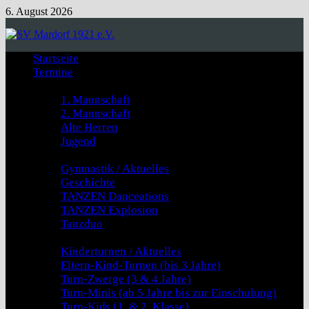
Zum
6. August 2026
Inhalt
springen
Startseite
Termine
Fussball
1. Mannschaft
2. Mannschaft
Alte Herren
Jugend
GYMNASTIK & TANZEN
Gymnastik / Aktuelles
Geschichte
TANZEN Danceations
TANZEN Explosion
Tanzduo
Kinderturnen
Kinderturnen / Aktuelles
Eltern-Kind-Turnen (bis 3 Jahre)
Turn-Zwerge (3 & 4 Jahre)
Turn-Minis (ab 5 Jahre bis zur Einschulung)
Turn-Kids (1. & 2. Klasse)