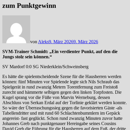
zum Punktgewinn
von
Aleks
9. März 2026
9. März 2026
SVM-Trainer Schmidt: „Ein verdienter Punkt, auf den die
Jungs stolz sein können.“
SV Mardorf 0:0 SG Niederklein/Schweinsberg
Es hätte die spielentscheidende Szene für die Hausherren werden
können: fünf Minuten vor Spielende legte sich Nils Schraub das
Spielgerät in rund zwanzig Metern Torentfernung zum Freistoß
zurecht und hämmerte selbigen gegen den linken Torpfosten. Die
Kugel sprang vor die Füße von Marvin Werneburg, dessen
Abschluss von Serkan Erdal auf der Torlinie geklärt werden konnte.
So wäre der Überraschungssieg gegen die favorisierten Gäste -als
Tabellendritter und mit rund 60 Schlachtenbummlern im Gepäck
angereist- fast geglückt. Schon rund zwanzig Minuten zuvor hatte
Johannes Greb nach punktgenauer Hereingabe seines Cousins
David Greb die Führung für die Hausherren auf dem Fuß, der dritte