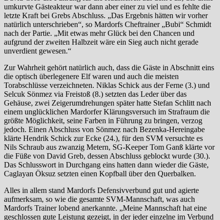
umkurvte Gästeakteur war dann aber einer zu viel und es fehlte die
letzte Kraft bei Grebs Abschluss. „Das Ergebnis hätten wir vorher
natürlich unterschrieben“, so Mardorfs Cheftrainer „Bubi“ Schmidt
nach der Partie. „Mit etwas mehr Glück bei den Chancen und
aufgrund der zweiten Halbzeit wäre ein Sieg auch nicht gerade
unverdient gewesen.“
Zur Wahrheit gehört natürlich auch, dass die Gäste in Abschnitt eins
die optisch überlegenere Elf waren und auch die meisten
Torabschlüsse verzeichneten. Niklas Schick aus der Ferne (3.) und
Selcuk Sönmez via Freistoß (8.) setzten das Leder über das
Gehäuse, zwei Zeigerumdrehungen später hatte Stefan Schlitt nach
einem unglücklichen Mardorfer Klärungsversuch im Strafraum die
größte Möglichkeit, seine Farben in Führung zu bringen, verzog
jedoch. Einen Abschluss von Sönmez nach Bezenka-Hereingabe
klärte Hendrik Schick zur Ecke (24.), für den SVM versuchte es
Nils Schraub aus zwanzig Metern, SG-Keeper Tom Ganß klärte vor
die Füße von David Greb, dessen Abschluss geblockt wurde (30.).
Das Schlusswort in Durchgang eins hatten dann wieder die Gäste,
Caglayan Öksuz setzten einen Kopfball über den Querbalken.
Alles in allem stand Mardorfs Defensivverbund gut und agierte
aufmerksam, so wie die gesamte SVM-Mannschaft, was auch
Mardorfs Trainer lobend anerkannte. „Meine Mannschaft hat eine
geschlossen gute Leistung gezeigt, in der jeder einzelne im Verbund