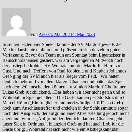
von
Aleks
4. Mai 2023
4. Mai 2023
In seinen letzten vier Spielen konnte der SV Mardorf jeweils die
Maximalausbeute einfahren und präsentiert sich derzeit in guter
Verfassung. Bevor das Team nun am Sonntag beim Ligameister in
Rauischholzhausen gastiert, war am vergangenen Mittwoch noch
der abstiegsbedrohte TSV Wohratal auf der Mardorfer Hardt zu
Gast. Und nach Treffern von Paul Kobienia und Kapitän Johannes
Greb ging der SVM auch hier als Sieger vom Feld. „Wir hatten
deutlich mehr und vor allem klarere Chancen und hätten das Spiel
nach dem 2:0 entscheiden können“, resümiert Mardorf Cheftrainer
Lukas Greb rückblickend. „Das haben wir aber nicht getan und so
Wohratal im Spiel gehalten.“ Die Gäste kamen per Strafstoß durch
Marcel Hühn („Ein fraglicher und merkwürdiger Pfiff“, so Greb)
noch zum Anschlusstreffer und erzielten in der Schlussminute sogar
noch den Ausgleich, der aufgrund einer Abseitsstellung jedoch nicht
anerkannt wurde. „Aufgrund der deutlich klareren Chancen geht
unser Sieg in Ordnung“, bilanziert Greb und hat auch Lob für die
Gäste übrig: „Wohratal hat sich nicht wie ein Abstiegskandidat