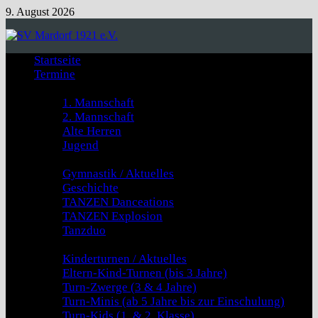
Zum
9. August 2026
Inhalt
springen
Startseite
Termine
Fussball
1. Mannschaft
2. Mannschaft
Alte Herren
Jugend
GYMNASTIK & TANZEN
Gymnastik / Aktuelles
Geschichte
TANZEN Danceations
TANZEN Explosion
Tanzduo
Kinderturnen
Kinderturnen / Aktuelles
Eltern-Kind-Turnen (bis 3 Jahre)
Turn-Zwerge (3 & 4 Jahre)
Turn-Minis (ab 5 Jahre bis zur Einschulung)
Turn-Kids (1. & 2. Klasse)