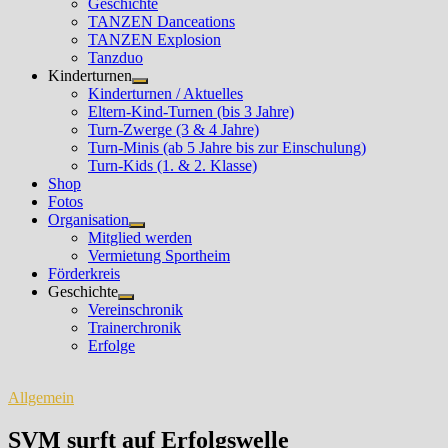
Geschichte
TANZEN Danceations
TANZEN Explosion
Tanzduo
Kinderturnen
Untermenü
Kinderturnen / Aktuelles
anzeigen
Eltern-Kind-Turnen (bis 3 Jahre)
Turn-Zwerge (3 & 4 Jahre)
Turn-Minis (ab 5 Jahre bis zur Einschulung)
Turn-Kids (1. & 2. Klasse)
Shop
Fotos
Organisation
Untermenü
Mitglied werden
anzeigen
Vermietung Sportheim
Förderkreis
Geschichte
Untermenü
Vereinschronik
anzeigen
Trainerchronik
Erfolge
Allgemein
SVM surft auf Erfolgswelle