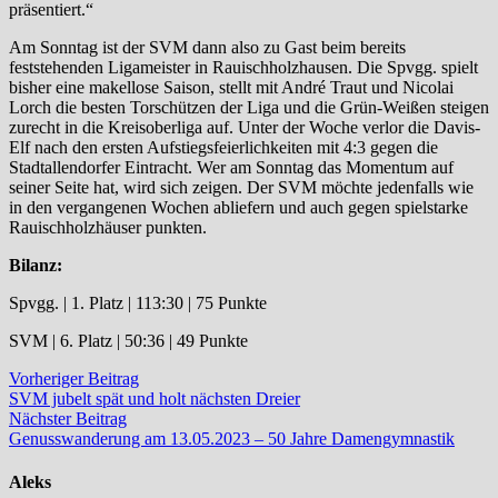
präsentiert.“
Am Sonntag ist der SVM dann also zu Gast beim bereits
feststehenden Ligameister in Rauischholzhausen. Die Spvgg. spielt
bisher eine makellose Saison, stellt mit André Traut und Nicolai
Lorch die besten Torschützen der Liga und die Grün-Weißen steigen
zurecht in die Kreisoberliga auf. Unter der Woche verlor die Davis-
Elf nach den ersten Aufstiegsfeierlichkeiten mit 4:3 gegen die
Stadtallendorfer Eintracht. Wer am Sonntag das Momentum auf
seiner Seite hat, wird sich zeigen. Der SVM möchte jedenfalls wie
in den vergangenen Wochen abliefern und auch gegen spielstarke
Rauischholzhäuser punkten.
Bilanz:
Spvgg. | 1. Platz | 113:30 | 75 Punkte
SVM | 6. Platz | 50:36 | 49 Punkte
Beitragsnavigation
Vorheriger
Vorheriger Beitrag
Beitrag:
SVM jubelt spät und holt nächsten Dreier
Nächster
Nächster Beitrag
Beitrag:
Genusswanderung am 13.05.2023 – 50 Jahre Damengymnastik
Aleks