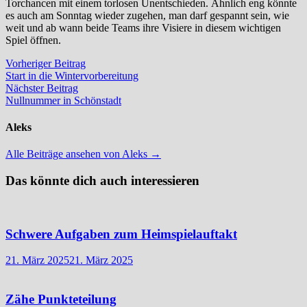
Torchancen mit einem torlosen Unentschieden. Ähnlich eng könnte
es auch am Sonntag wieder zugehen, man darf gespannt sein, wie
weit und ab wann beide Teams ihre Visiere in diesem wichtigen
Spiel öffnen.
Beitragsnavigation
Vorheriger
Vorheriger Beitrag
Beitrag:
Start in die Wintervorbereitung
Nächster
Nächster Beitrag
Beitrag:
Nullnummer in Schönstadt
Aleks
Alle Beiträge ansehen von Aleks →
Das könnte dich auch interessieren
Schwere Aufgaben zum Heimspielauftakt
21. März 2025
21. März 2025
Zähe Punkteteilung