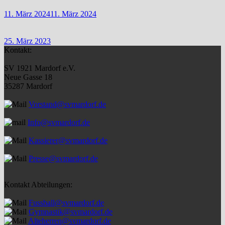
11. März 2024
11. März 2024
25. März 2023
Kontakt:
SV 1921 Mardorf e.V.
Neue Gasse 18
35287 Mardorf
Vorstand@svmardorf.de
Info@svmardorf.de
Kassierer@svmardorf.de
Presse@svmardorf.de
Kontakt Abteilungen:
Fussball@svmardorf.de
Gymnastik@svmardorf.de
Alteherren@svmardorf.de