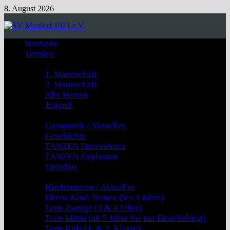
Zum
8. August 2026
Inhalt
springen
Startseite
Termine
Fussball
1. Mannschaft
2. Mannschaft
Alte Herren
Jugend
GYMNASTIK & TANZEN
Gymnastik / Aktuelles
Geschichte
TANZEN Danceations
TANZEN Explosion
Tanzduo
Kinderturnen
Kinderturnen / Aktuelles
Eltern-Kind-Turnen (bis 3 Jahre)
Turn-Zwerge (3 & 4 Jahre)
Turn-Minis (ab 5 Jahre bis zur Einschulung)
Turn-Kids (1. & 2. Klasse)