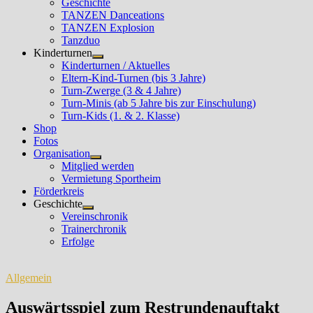
Geschichte
TANZEN Danceations
TANZEN Explosion
Tanzduo
Kinderturnen
Untermenü
Kinderturnen / Aktuelles
anzeigen
Eltern-Kind-Turnen (bis 3 Jahre)
Turn-Zwerge (3 & 4 Jahre)
Turn-Minis (ab 5 Jahre bis zur Einschulung)
Turn-Kids (1. & 2. Klasse)
Shop
Fotos
Organisation
Untermenü
Mitglied werden
anzeigen
Vermietung Sportheim
Förderkreis
Geschichte
Untermenü
Vereinschronik
anzeigen
Trainerchronik
Erfolge
Allgemein
Auswärtsspiel zum Restrundenauftakt