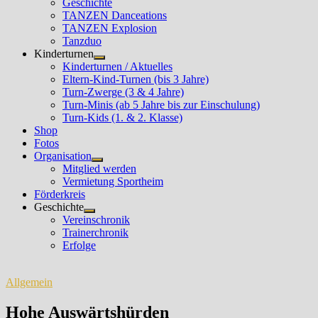
Geschichte
TANZEN Danceations
TANZEN Explosion
Tanzduo
Kinderturnen
Untermenü
Kinderturnen / Aktuelles
anzeigen
Eltern-Kind-Turnen (bis 3 Jahre)
Turn-Zwerge (3 & 4 Jahre)
Turn-Minis (ab 5 Jahre bis zur Einschulung)
Turn-Kids (1. & 2. Klasse)
Shop
Fotos
Organisation
Untermenü
Mitglied werden
anzeigen
Vermietung Sportheim
Förderkreis
Geschichte
Untermenü
Vereinschronik
anzeigen
Trainerchronik
Erfolge
Allgemein
Hohe Auswärtshürden