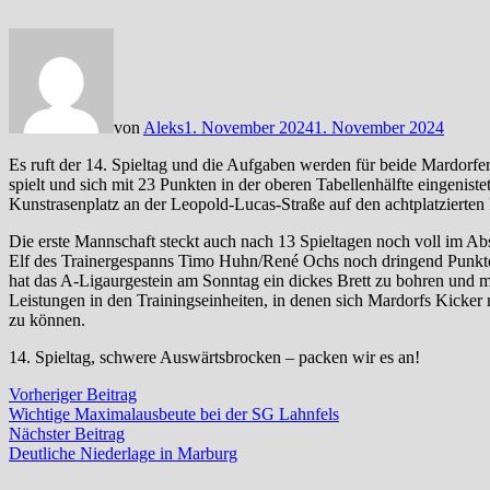
von
Aleks
1. November 2024
1. November 2024
Es ruft der 14. Spieltag und die Aufgaben werden für beide Mardorfer
spielt und sich mit 23 Punkten in der oberen Tabellenhälfte eingeniste
Kunstrasenplatz an der Leopold-Lucas-Straße auf den achtplatzierte
Die erste Mannschaft steckt auch nach 13 Spieltagen noch voll im Ab
Elf des Trainergespanns Timo Huhn/René Ochs noch dringend Punkte 
hat das A-Ligaurgestein am Sonntag ein dickes Brett zu bohren und 
Leistungen in den Trainingseinheiten, in denen sich Mardorfs Kicker 
zu können.
14. Spieltag, schwere Auswärtsbrocken – packen wir es an!
Beitragsnavigation
Vorheriger
Vorheriger Beitrag
Beitrag:
Wichtige Maximalausbeute bei der SG Lahnfels
Nächster
Nächster Beitrag
Beitrag:
Deutliche Niederlage in Marburg