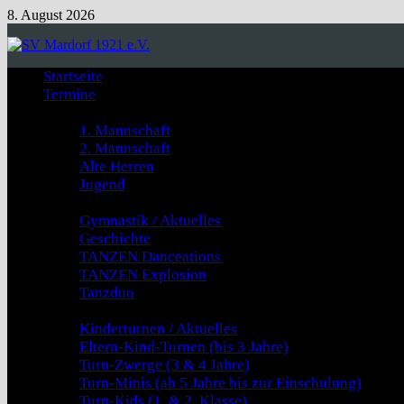
Zum
8. August 2026
Inhalt
springen
Startseite
Termine
Fussball
1. Mannschaft
2. Mannschaft
Alte Herren
Jugend
GYMNASTIK & TANZEN
Gymnastik / Aktuelles
Geschichte
TANZEN Danceations
TANZEN Explosion
Tanzduo
Kinderturnen
Kinderturnen / Aktuelles
Eltern-Kind-Turnen (bis 3 Jahre)
Turn-Zwerge (3 & 4 Jahre)
Turn-Minis (ab 5 Jahre bis zur Einschulung)
Turn-Kids (1. & 2. Klasse)