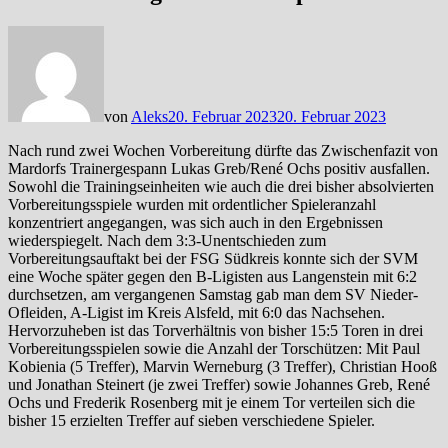
von
Aleks
20. Februar 2023
20. Februar 2023
Nach rund zwei Wochen Vorbereitung dürfte das Zwischenfazit von
Mardorfs Trainergespann Lukas Greb/René Ochs positiv ausfallen.
Sowohl die Trainingseinheiten wie auch die drei bisher absolvierten
Vorbereitungsspiele wurden mit ordentlicher Spieleranzahl
konzentriert angegangen, was sich auch in den Ergebnissen
wiederspiegelt. Nach dem 3:3-Unentschieden zum
Vorbereitungsauftakt bei der FSG Südkreis konnte sich der SVM
eine Woche später gegen den B-Ligisten aus Langenstein mit 6:2
durchsetzen, am vergangenen Samstag gab man dem SV Nieder-
Ofleiden, A-Ligist im Kreis Alsfeld, mit 6:0 das Nachsehen.
Hervorzuheben ist das Torverhältnis von bisher 15:5 Toren in drei
Vorbereitungsspielen sowie die Anzahl der Torschützen: Mit Paul
Kobienia (5 Treffer), Marvin Werneburg (3 Treffer), Christian Hooß
und Jonathan Steinert (je zwei Treffer) sowie Johannes Greb, René
Ochs und Frederik Rosenberg mit je einem Tor verteilen sich die
bisher 15 erzielten Treffer auf sieben verschiedene Spieler.