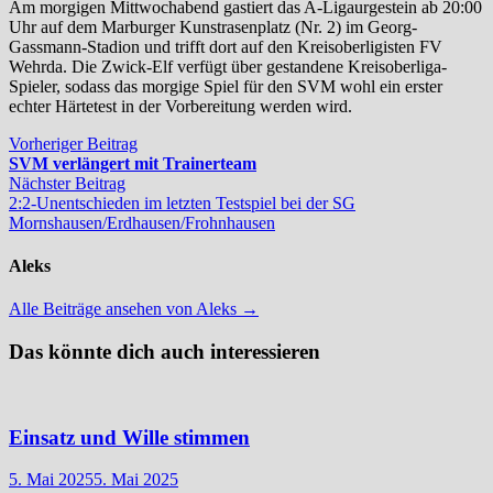
Am morgigen Mittwochabend gastiert das A-Ligaurgestein ab 20:00
Uhr auf dem Marburger Kunstrasenplatz (Nr. 2) im Georg-
Gassmann-Stadion und trifft dort auf den Kreisoberligisten FV
Wehrda. Die Zwick-Elf verfügt über gestandene Kreisoberliga-
Spieler, sodass das morgige Spiel für den SVM wohl ein erster
echter Härtetest in der Vorbereitung werden wird.
Beitragsnavigation
Vorheriger
Vorheriger Beitrag
Beitrag:
SVM verlängert mit Trainerteam
Nächster
Nächster Beitrag
Beitrag:
2:2-Unentschieden im letzten Testspiel bei der SG
Mornshausen/Erdhausen/Frohnhausen
Aleks
Alle Beiträge ansehen von Aleks →
Das könnte dich auch interessieren
Einsatz und Wille stimmen
5. Mai 2025
5. Mai 2025