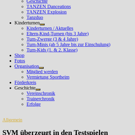
Geschichte
TANZEN Danceations
TANZEN Explosion
Tanzduo
Kinderturnen
Untermenü
Kinderturnen / Aktuelles
anzeigen
Eltern-Kind-Turnen (bis 3 Jahre)
Turn-Zwerge (3 & 4 Jahre)
Turn-Minis (ab 5 Jahre bis zur Einschulung)
Turn-Kids (1. & 2. Klasse)
Shop
Fotos
Organisation
Untermenü
Mitglied werden
anzeigen
Vermietung Sportheim
Förderkreis
Geschichte
Untermenü
Vereinschronik
anzeigen
Trainerchronik
Erfolge
Allgemein
SVM überzeugt in den Testspielen