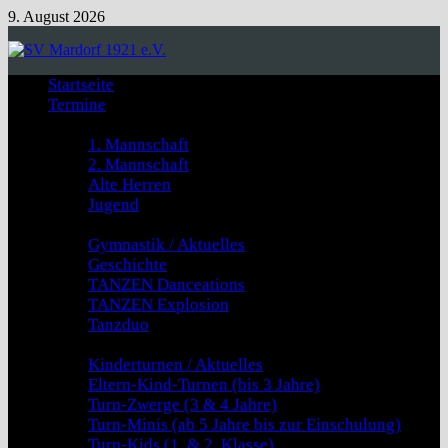
Zum
9. August 2026
Inhalt
springen
Startseite
Termine
Fussball
1. Mannschaft
2. Mannschaft
Alte Herren
Jugend
GYMNASTIK & TANZEN
Gymnastik / Aktuelles
Geschichte
TANZEN Danceations
TANZEN Explosion
Tanzduo
Kinderturnen
Kinderturnen / Aktuelles
Eltern-Kind-Turnen (bis 3 Jahre)
Turn-Zwerge (3 & 4 Jahre)
Turn-Minis (ab 5 Jahre bis zur Einschulung)
Turn-Kids (1. & 2. Klasse)