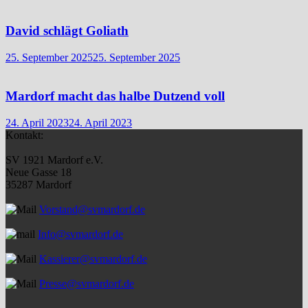
David schlägt Goliath
25. September 2025
25. September 2025
Mardorf macht das halbe Dutzend voll
24. April 2023
24. April 2023
Kontakt:
SV 1921 Mardorf e.V.
Neue Gasse 18
35287 Mardorf
Vorstand@svmardorf.de
Info@svmardorf.de
Kassierer@svmardorf.de
Presse@svmardorf.de