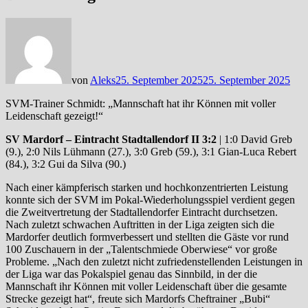
von
Aleks
25. September 2025
25. September 2025
SVM-Trainer Schmidt: „Mannschaft hat ihr Können mit voller
Leidenschaft gezeigt!“
SV Mardorf – Eintracht Stadtallendorf II 3:2
| 1:0 David Greb
(9.), 2:0 Nils Lühmann (27.), 3:0 Greb (59.), 3:1 Gian-Luca Rebert
(84.), 3:2 Gui da Silva (90.)
Nach einer kämpferisch starken und hochkonzentrierten Leistung
konnte sich der SVM im Pokal-Wiederholungsspiel verdient gegen
die Zweitvertretung der Stadtallendorfer Eintracht durchsetzen.
Nach zuletzt schwachen Auftritten in der Liga zeigten sich die
Mardorfer deutlich formverbessert und stellten die Gäste vor rund
100 Zuschauern in der „Talentschmiede Oberwiese“ vor große
Probleme. „Nach den zuletzt nicht zufriedenstellenden Leistungen in
der Liga war das Pokalspiel genau das Sinnbild, in der die
Mannschaft ihr Können mit voller Leidenschaft über die gesamte
Strecke gezeigt hat“, freute sich Mardorfs Cheftrainer „Bubi“