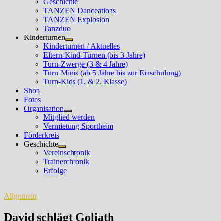
Geschichte
TANZEN Danceations
TANZEN Explosion
Tanzduo
Kinderturnen
Untermenü
Kinderturnen / Aktuelles
anzeigen
Eltern-Kind-Turnen (bis 3 Jahre)
Turn-Zwerge (3 & 4 Jahre)
Turn-Minis (ab 5 Jahre bis zur Einschulung)
Turn-Kids (1. & 2. Klasse)
Shop
Fotos
Organisation
Untermenü
Mitglied werden
anzeigen
Vermietung Sportheim
Förderkreis
Geschichte
Untermenü
Vereinschronik
anzeigen
Trainerchronik
Erfolge
Allgemein
David schlägt Goliath