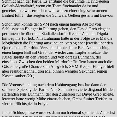
Schmidt nach der Partie. Es entstand die berühmte „David-gegen
Goliath-Mentalität“, wenn ein Team füreinander da ist und
gemeinsam etwas erreichen will, was zu einer eingeschworenen
Einheit führt – das zeigten die Schwarz-Gelben gestern mit Bravour.
Schon früh konnte der SVM nach einem langen Abstoß von
Schlussmann Ebinger in Führung gehen, den David Greb elegant
per Innenseite über den Stadtallendorfer Keeper Zupanic-Digula
hinweg ins Tor hob. Nils Lühmann hatte in der Folge zwei Mal die
Möglichkeit die Führung auszubauen, verzog aber jeweils über den
Querbalken. Der dritte Versuch klappte dann: Bela Arendt schlug
einen langen Ball auf Greb, der wieder zum Lupfer ansetzte, die
Kugel sprang an den Pfosten und von dort zu Lühmann, der
einschob. Zwischen den beiden Mardorfer Treffern hatten auch die
Gäste die große Chance zum Ausgleich, SVM-Keeper Ebinger hielt
aber reaktionsschnell drei Mal binnen weniger Sekunden seinen
Kasten sauber (20.).
Die Vorentscheidung nach dem Kabinengang brachte dann der
schönste Spielzug der Partie. Nils Schraub servierte diagonal für den
startenden Nils Lühmann, der den Zulieferer für David Greb spielte,
letzterer hatte wenig Mühe einzuschieben, Grebs fünfter Treffer im
vierten Pflichtspiel in Folge.
In der Schlussphase wurde es dann noch einmal spannend. Zunächst