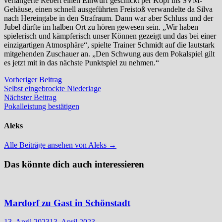
verlängerte Rebert einen Einwurf geschickt per Kopf ins SVM-
Gehäuse, einen schnell ausgeführten Freistoß verwandelte da Silva
nach Hereingabe in den Strafraum. Dann war aber Schluss und der
Jubel dürfte im halben Ort zu hören gewesen sein. „Wir haben
spielerisch und kämpferisch unser Können gezeigt und das bei einer
einzigartigen Atmosphäre“, spielte Trainer Schmidt auf die lautstark
mitgehenden Zuschauer an. „Den Schwung aus dem Pokalspiel gilt
es jetzt mit in das nächste Punktspiel zu nehmen.“
Beitragsnavigation
Vorheriger
Vorheriger Beitrag
Beitrag:
Selbst eingebrockte Niederlage
Nächster
Nächster Beitrag
Beitrag:
Pokalleistung bestätigen
Aleks
Alle Beiträge ansehen von Aleks →
Das könnte dich auch interessieren
Mardorf zu Gast in Schönstadt
13. April 2023
13. April 2023