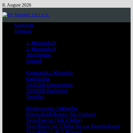
Zum
8. August 2026
Inhalt
springen
Startseite
Termine
Fussball
1. Mannschaft
2. Mannschaft
Alte Herren
Jugend
GYMNASTIK & TANZEN
Gymnastik / Aktuelles
Geschichte
TANZEN Danceations
TANZEN Explosion
Tanzduo
Kinderturnen
Kinderturnen / Aktuelles
Eltern-Kind-Turnen (bis 3 Jahre)
Turn-Zwerge (3 & 4 Jahre)
Turn-Minis (ab 5 Jahre bis zur Einschulung)
Turn-Kids (1. & 2. Klasse)