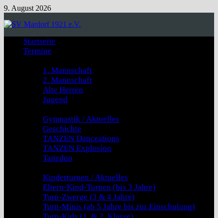
Zum
9. August 2026
Inhalt
springen
Startseite
Termine
Fussball
1. Mannschaft
2. Mannschaft
Alte Herren
Jugend
GYMNASTIK & TANZEN
Gymnastik / Aktuelles
Geschichte
TANZEN Danceations
TANZEN Explosion
Tanzduo
Kinderturnen
Kinderturnen / Aktuelles
Eltern-Kind-Turnen (bis 3 Jahre)
Turn-Zwerge (3 & 4 Jahre)
Turn-Minis (ab 5 Jahre bis zur Einschulung)
Turn-Kids (1. & 2. Klasse)