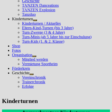
Geschichte
TANZEN Danceations
TANZEN Explosion
Tanzduo
Kinderturnen
Untermenü
Kinderturnen / Aktuelles
anzeigen
Eltern-Kind-Turnen (bis 3 Jahre)
Turn-Zwerge (3 & 4 Jahre)
Turn-Minis (ab 5 Jahre bis zur Einschulung)
Turn-Kids (1. & 2. Klasse)
Shop
Fotos
Organisation
Untermenü
Mitglied werden
anzeigen
Vermietung Sportheim
Förderkreis
Geschichte
Untermenü
Vereinschronik
anzeigen
Trainerchronik
Erfolge
Kinderturnen