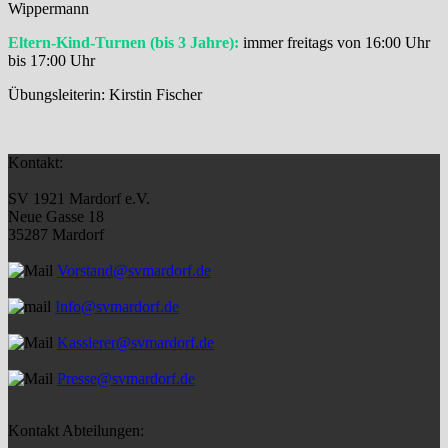
Wippermann
Eltern-Kind-Turnen (bis 3 Jahre):
immer freitags von 16:00 Uhr
bis 17:00 Uhr
Übungsleiterin: Kirstin Fischer
Kontakt:
SV 1921 Mardorf e.V.
Neue Gasse 18
35287 Mardorf
Vorstand@svmardorf.de
Info@svmardorf.de
Kassierer@svmardorf.de
Presse@svmardorf.de
Kontakt Abteilungen: