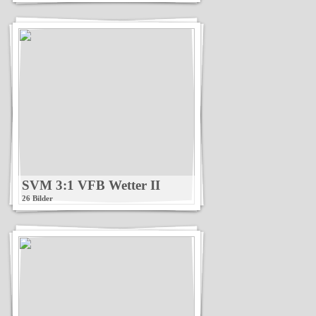
SVM 3:1 VFB Wetter II
26 Bilder