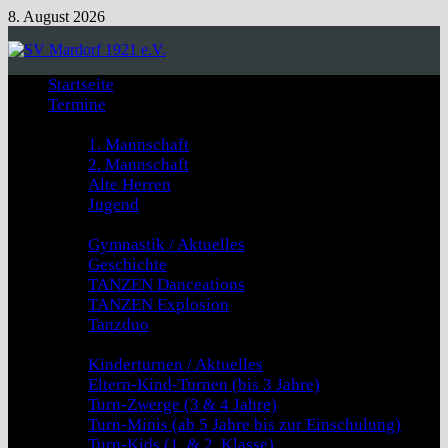
Zum
8. August 2026
Inhalt
springen
Startseite
Termine
Fussball
1. Mannschaft
2. Mannschaft
Alte Herren
Jugend
GYMNASTIK & TANZEN
Gymnastik / Aktuelles
Geschichte
TANZEN Danceations
TANZEN Explosion
Tanzduo
Kinderturnen
Kinderturnen / Aktuelles
Eltern-Kind-Turnen (bis 3 Jahre)
Turn-Zwerge (3 & 4 Jahre)
Turn-Minis (ab 5 Jahre bis zur Einschulung)
Turn-Kids (1. & 2. Klasse)