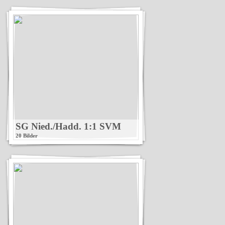
SG Nied./Hadd. 1:1 SVM
20 Bilder