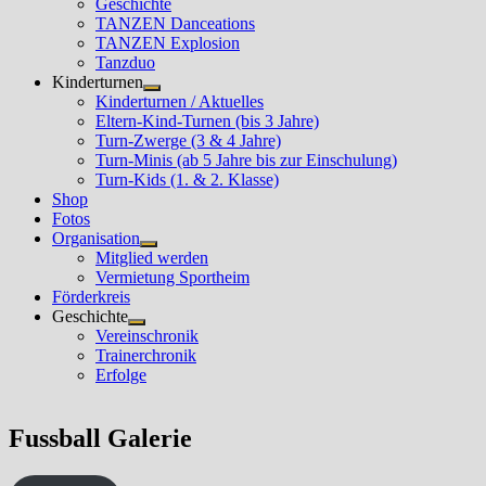
Geschichte
TANZEN Danceations
TANZEN Explosion
Tanzduo
Kinderturnen
Untermenü
Kinderturnen / Aktuelles
anzeigen
Eltern-Kind-Turnen (bis 3 Jahre)
Turn-Zwerge (3 & 4 Jahre)
Turn-Minis (ab 5 Jahre bis zur Einschulung)
Turn-Kids (1. & 2. Klasse)
Shop
Fotos
Organisation
Untermenü
Mitglied werden
anzeigen
Vermietung Sportheim
Förderkreis
Geschichte
Untermenü
Vereinschronik
anzeigen
Trainerchronik
Erfolge
Fussball Galerie