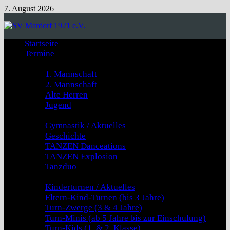
Zum
7. August 2026
Inhalt
springen
Startseite
Termine
Fussball
1. Mannschaft
2. Mannschaft
Alte Herren
Jugend
GYMNASTIK & TANZEN
Gymnastik / Aktuelles
Geschichte
TANZEN Danceations
TANZEN Explosion
Tanzduo
Kinderturnen
Kinderturnen / Aktuelles
Eltern-Kind-Turnen (bis 3 Jahre)
Turn-Zwerge (3 & 4 Jahre)
Turn-Minis (ab 5 Jahre bis zur Einschulung)
Turn-Kids (1. & 2. Klasse)