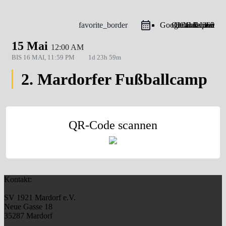
favorite_border
Google Calendar
Outlook Live
Outlook 365
iCal Export
15 Mai
12:00 AM
BIS
16 MAI, 11:59 PM
1d 23h 59m
2. Mardorfer Fußballcamp
QR-Code scannen
Kontakt:
SV 1921 Mardorf e.V.
Neue Gasse 18
35287 Mardorf