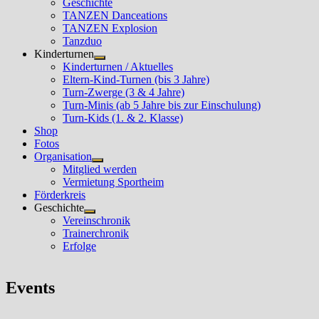
Geschichte
TANZEN Danceations
TANZEN Explosion
Tanzduo
Kinderturnen
Untermenü
Kinderturnen / Aktuelles
anzeigen
Eltern-Kind-Turnen (bis 3 Jahre)
Turn-Zwerge (3 & 4 Jahre)
Turn-Minis (ab 5 Jahre bis zur Einschulung)
Turn-Kids (1. & 2. Klasse)
Shop
Fotos
Organisation
Untermenü
Mitglied werden
anzeigen
Vermietung Sportheim
Förderkreis
Geschichte
Untermenü
Vereinschronik
anzeigen
Trainerchronik
Erfolge
Events