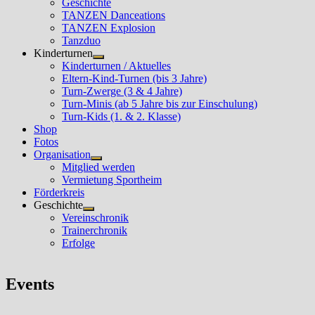
Geschichte
TANZEN Danceations
TANZEN Explosion
Tanzduo
Kinderturnen
Untermenü
Kinderturnen / Aktuelles
anzeigen
Eltern-Kind-Turnen (bis 3 Jahre)
Turn-Zwerge (3 & 4 Jahre)
Turn-Minis (ab 5 Jahre bis zur Einschulung)
Turn-Kids (1. & 2. Klasse)
Shop
Fotos
Organisation
Untermenü
Mitglied werden
anzeigen
Vermietung Sportheim
Förderkreis
Geschichte
Untermenü
Vereinschronik
anzeigen
Trainerchronik
Erfolge
Events