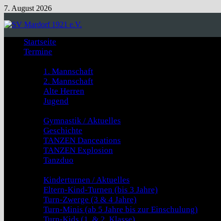
Zum
7. August 2026
Inhalt
springen
Startseite
Termine
Fussball
1. Mannschaft
2. Mannschaft
Alte Herren
Jugend
GYMNASTIK & TANZEN
Gymnastik / Aktuelles
Geschichte
TANZEN Danceations
TANZEN Explosion
Tanzduo
Kinderturnen
Kinderturnen / Aktuelles
Eltern-Kind-Turnen (bis 3 Jahre)
Turn-Zwerge (3 & 4 Jahre)
Turn-Minis (ab 5 Jahre bis zur Einschulung)
Turn-Kids (1. & 2. Klasse)