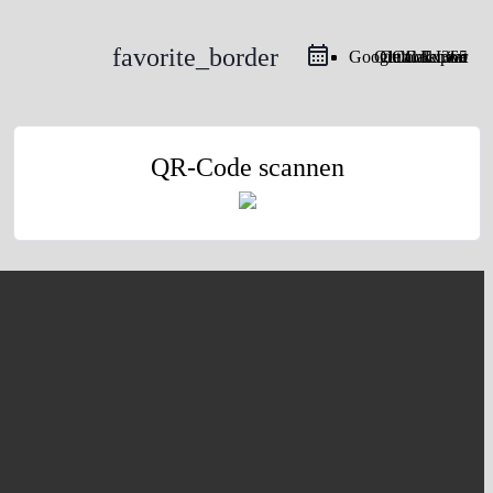
favorite_border
Google Calendar
Outlook Live
Outlook 365
iCal Export
QR-Code scannen