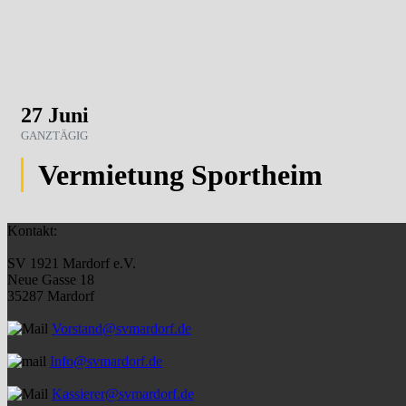
27 Juni
GANZTÄGIG
Vermietung Sportheim
Kontakt:
SV 1921 Mardorf e.V.
Neue Gasse 18
35287 Mardorf
Vorstand@svmardorf.de
Info@svmardorf.de
Kassierer@svmardorf.de