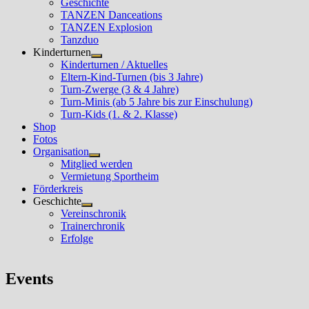
Geschichte
TANZEN Danceations
TANZEN Explosion
Tanzduo
Kinderturnen
Untermenü
Kinderturnen / Aktuelles
anzeigen
Eltern-Kind-Turnen (bis 3 Jahre)
Turn-Zwerge (3 & 4 Jahre)
Turn-Minis (ab 5 Jahre bis zur Einschulung)
Turn-Kids (1. & 2. Klasse)
Shop
Fotos
Organisation
Untermenü
Mitglied werden
anzeigen
Vermietung Sportheim
Förderkreis
Geschichte
Untermenü
Vereinschronik
anzeigen
Trainerchronik
Erfolge
Events