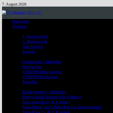
Zum
7. August 2026
Inhalt
springen
Startseite
Termine
Fussball
1. Mannschaft
2. Mannschaft
Alte Herren
Jugend
GYMNASTIK & TANZEN
Gymnastik / Aktuelles
Geschichte
TANZEN Danceations
TANZEN Explosion
Tanzduo
Kinderturnen
Kinderturnen / Aktuelles
Eltern-Kind-Turnen (bis 3 Jahre)
Turn-Zwerge (3 & 4 Jahre)
Turn-Minis (ab 5 Jahre bis zur Einschulung)
Turn-Kids (1. & 2. Klasse)