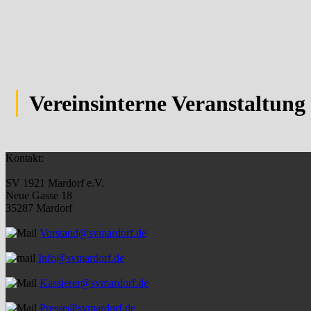
Vereinsinterne Veranstaltun
Kontakt:
SV 1921 Mardorf e.V.
Neue Gasse 18
35287 Mardorf
Vorstand@svmardorf.de
Info@svmardorf.de
Kassierer@svmardorf.de
Presse@svmardorf.de