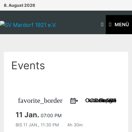
Zum
8. August 2026
Inhalt
springen
MENÜ
Events
favorite_border
Outlook Live
Outlook 365
iCal Export
Google Calendar
11 Jan.
07:00 PM
BIS
11 JAN., 11:30 PM
4h 30m