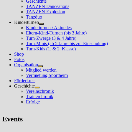
Geschichte
TANZEN Danceations
TANZEN Explosion
Tanzduo
Kinderturnen
Untermenü
Kinderturnen / Aktuelles
anzeigen
Eltern-Kind-Turnen (bis 3 Jahre)
Turn-Zwerge (3 & 4 Jahre)
Turn-Minis (ab 5 Jahre bis zur Einschulung)
Turn-Kids (1. & 2. Klasse)
Shop
Fotos
Organisation
Untermenü
Mitglied werden
anzeigen
Vermietung Sportheim
Förderkreis
Geschichte
Untermenü
Vereinschronik
anzeigen
Trainerchronik
Erfolge
Events