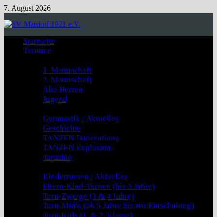
Zum
7. August 2026
Inhalt
springen
Startseite
Termine
Fussball
1. Mannschaft
2. Mannschaft
Alte Herren
Jugend
GYMNASTIK & TANZEN
Gymnastik / Aktuelles
Geschichte
TANZEN Danceations
TANZEN Explosion
Tanzduo
Kinderturnen
Kinderturnen / Aktuelles
Eltern-Kind-Turnen (bis 3 Jahre)
Turn-Zwerge (3 & 4 Jahre)
Turn-Minis (ab 5 Jahre bis zur Einschulung)
Turn-Kids (1. & 2. Klasse)