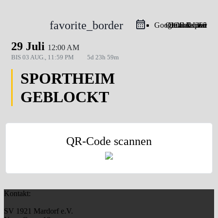
favorite_border
Google Calendar
Outlook Live
Outlook 365
iCal Export
29 Juli
12:00 AM
BIS
03 AUG., 11:59 PM
5d 23h 59m
SPORTHEIM
GEBLOCKT
QR-Code scannen
Kontakt:
SV 1921 Mardorf e.V.