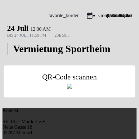
favorite_border
Google Calendar
Outlook Live
Outlook 365
iCal Export
24 Juli
12:00 AM
BIS
24 JULI, 11:59 PM
23h 59m
Vermietung Sportheim
QR-Code scannen
Kontakt:
SV 1921 Mardorf e.V.
Neue Gasse 18
35287 Mardorf