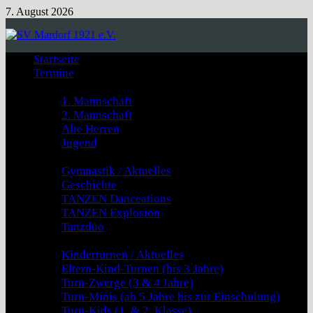
Zum
7. August 2026
Inhalt
springen
Startseite
Termine
Fussball
1. Mannschaft
2. Mannschaft
Alte Herren
Jugend
GYMNASTIK & TANZEN
Gymnastik / Aktuelles
Geschichte
TANZEN Danceations
TANZEN Explosion
Tanzduo
Kinderturnen
Kinderturnen / Aktuelles
Eltern-Kind-Turnen (bis 3 Jahre)
Turn-Zwerge (3 & 4 Jahre)
Turn-Minis (ab 5 Jahre bis zur Einschulung)
Turn-Kids (1. & 2. Klasse)