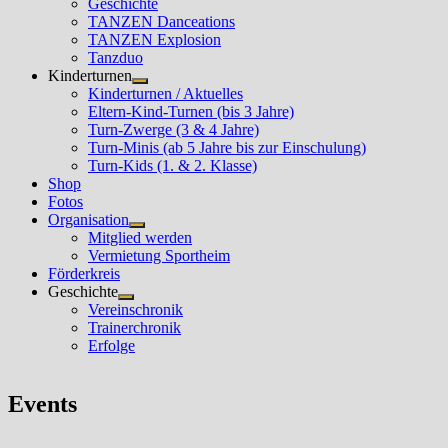
Geschichte
TANZEN Danceations
TANZEN Explosion
Tanzduo
Kinderturnen
Untermenü
Kinderturnen / Aktuelles
anzeigen
Eltern-Kind-Turnen (bis 3 Jahre)
Turn-Zwerge (3 & 4 Jahre)
Turn-Minis (ab 5 Jahre bis zur Einschulung)
Turn-Kids (1. & 2. Klasse)
Shop
Fotos
Organisation
Untermenü
Mitglied werden
anzeigen
Vermietung Sportheim
Förderkreis
Geschichte
Untermenü
Vereinschronik
anzeigen
Trainerchronik
Erfolge
Events